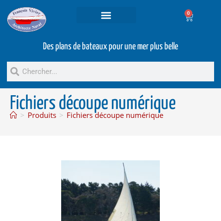
0
Projets et prestations
Bateaux d’occasion
Des plans de bateaux pour une mer plus belle
Fichiers découpe numérique
>
Produits
>
Fichiers découpe numérique