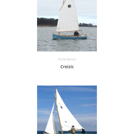
Voile-Aviron
Creizic