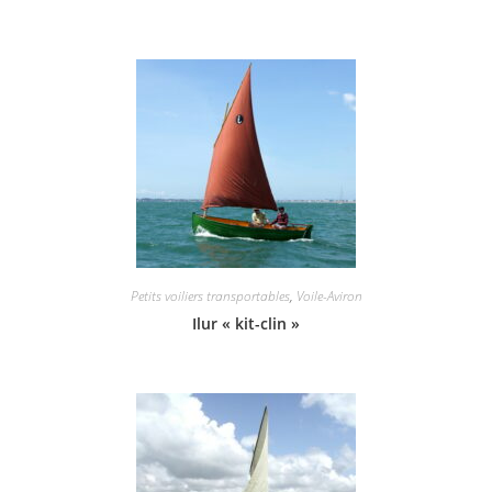
Petits voiliers transportables
,
Voile-Aviron
Ilur « kit-clin »