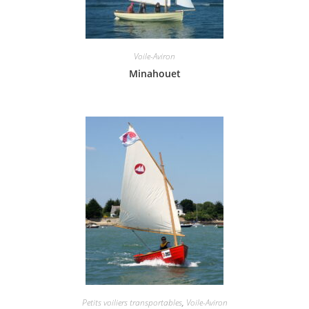
Voile-Aviron
Minahouet
Petits voiliers transportables
,
Voile-Aviron