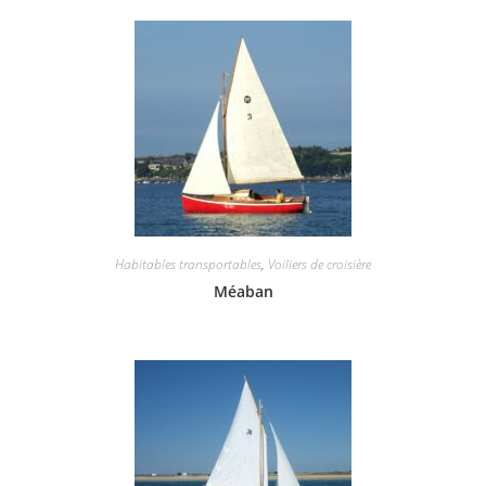
Habitables transportables
,
Voiliers de croisière
Méaban