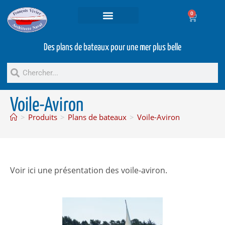
0
Projets et prestations
Bateaux d’occasion
Des plans de bateaux pour une mer plus belle
Voile-Aviron
>
Produits
>
Plans de bateaux
>
Voile-Aviron
Voir ici une présentation des voile-aviron.