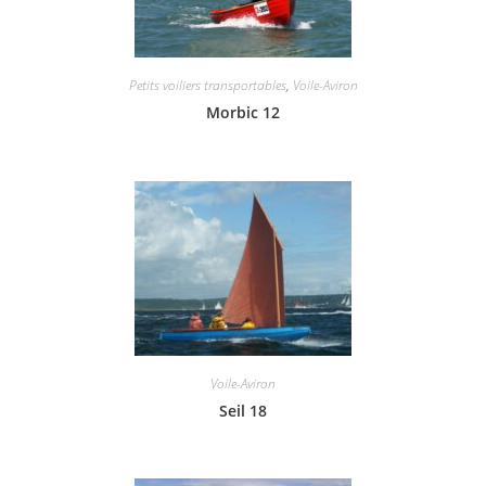
Petits voiliers transportables
,
Voile-Aviron
Morbic 12
Voile-Aviron
Seil 18