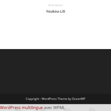
Voile-Aviron
Youkou-Lili
Copyright - WordPress Theme by OceanWP
WordPress multilingue
avec WPML