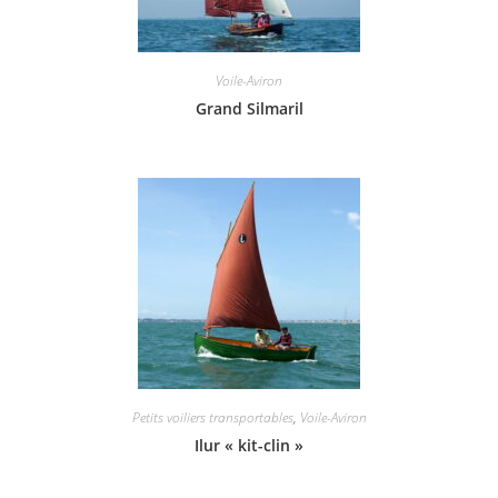
Voile-Aviron
Grand Silmaril
Petits voiliers transportables
,
Voile-Aviron
Ilur « kit-clin »