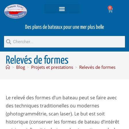
0
Projets et prestations
Bateaux d’occasion
Des plans de bateaux pour une mer plus belle
Relevés de formes
>
Blog
>
Projets et prestations
>
Relevés de formes
Le relevé des formes d’un bateau peut se faire avec
des techniques traditionelles ou modernes
(photogrammétrie, scan laser). Le but est soit
historique (conserver les formes de bateau d’intérêt