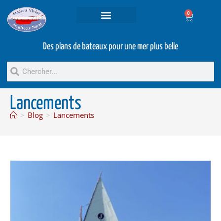
0
Projets et prestations
Bateaux d’occasion
Des plans de bateaux pour une mer plus belle
Lancements
>
Blog
>
Lancements