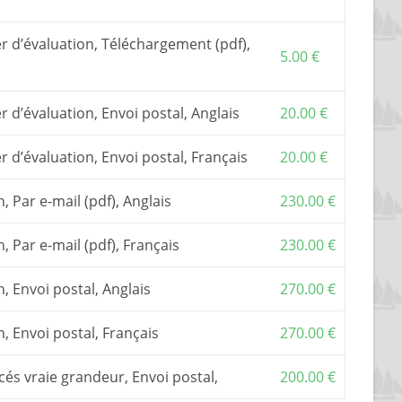
 et 16.
 construction
, est le document de base pour
r d’évaluation, Téléchargement (pdf),
Il inclut une assistance par email ou téléphone.
5.00
€
es les versions de gréement : misainier, bourcet-
r d’évaluation, Envoi postal, Anglais
20.00
€
ruire ce bateau, il vous faut acquérir aussi les
.
 TVA, si elle s’applique, sont inclus dans les prix
r d’évaluation, Envoi postal, Français
20.00
€
n, Par e-mail (pdf), Anglais
230.00
€
n, Par e-mail (pdf), Français
230.00
€
n, Envoi postal, Anglais
270.00
€
n, Envoi postal, Français
270.00
€
cés vraie grandeur, Envoi postal,
200.00
€