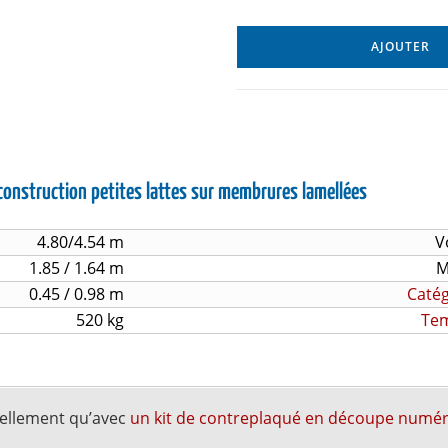
AJOUTER
 construction petites lattes sur membrures lamellées
4.80/4.54 m
V
1.85 / 1.64 m
M
0.45 / 0.98 m
Catég
520 kg
Tem
uellement qu’avec
un kit de contreplaqué en découpe numé