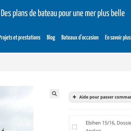
Des plans de bateau pour une mer plus belle
Projets et prestations
Blog
Bateaux d’occasion
En savoir plus
Aide pour passer comma
Le
dossier d’évaluati
achat. Donc inutile d’
Ebihen 15/16, Dossie
Le dossier d’évaluati