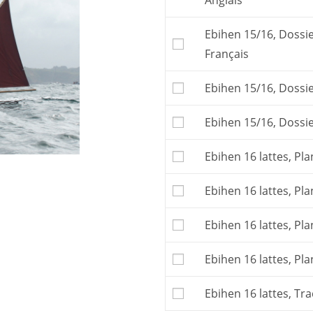
Anglais
gréements d’Ebihen 15
Le plan, ou
dossier de
Ebihen 15/16, Dossie
construire le bateau. 
Français
Le plan porte sur tout
malet, sloup, cotre.
Ebihen 15/16, Dossie
Attention : pour const
tracés vraie grandeur
Les frais postaux et la
Ebihen 15/16, Dossie
affichés.
Ebihen 16 lattes, Pla
Ebihen 16 lattes, Pla
Ebihen 16 lattes, Pla
Ebihen 16 lattes, Pla
Ebihen 16 lattes, Tra