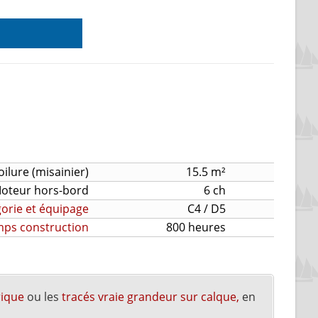
oilure (misainier)
15.5 m²
oteur hors-bord
6 ch
orie et équipage
C4 / D5
ps construction
800 heures
rique
ou les
tracés vraie grandeur sur calque,
en