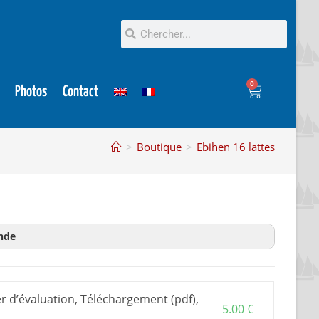
0
Photos
Contact
>
Boutique
>
Ebihen 16 lattes
nde
on
est un extrait du plan pour en savoir plus avant
acheter plan et dossier d’évaluation.
r d’évaluation, Téléchargement (pdf),
on est commun à toutes les versions et
5.00
€