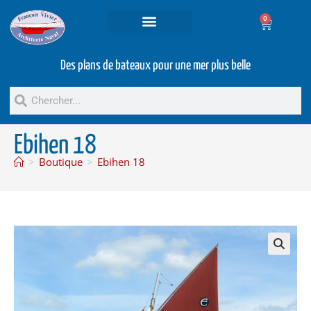
0
Projets et prestations
Bateaux d’occasion
Des plans de bateaux pour une mer plus belle
Ebihen 18
>
Boutique
>
Ebihen 18