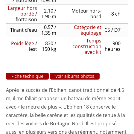
/ flottaison
4.94 m
Largeur hors
2.10 /
Moteur hors-
bordé
/
8 ch
1.90 m
bord
flottaison
0.57 /
Catégorie et
Tirant d’eau
C5 / D7
1.35 m
équipage
Temps
Poids lège
/
830 /
900
construction
lest
150 kg
heures
avec kit
Fiche technique
Voir albums photos
Après le succès de l’Ebihen, canot traditionnel de 4.5
m, il me fallait proposer un bateau de même esprit
avec « le mètre de plus ». L’Ebihen 18 conserve le
caractère, la belle carène et les qualités de tenue à la
mer des voiliers de Bretagne Nord. Il est proposé
aussi en plusieurs versions de gréement, notamment