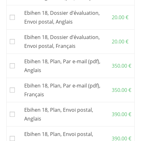
Attention : pour construire ce bateau, il vous
faut acquérir aussi les
tracés vraie
Ebihen 18, Dossier d’évaluation,
grandeur
ou
un kit de contreplaqué en
20.00
€
découpe numérique
.
Envoi postal, Anglais
Vous pouvez aussi commander des
fichiers
de découpe numérique
et faire découper le
Ebihen 18, Dossier d’évaluation,
20.00
€
kit par une entreprise de votre choix.
Envoi postal, Français
Pour commander un
kit
, s’adresser à l’un de
mes
partenaires
.
Ebihen 18, Plan, Par e-mail (pdf),
350.00
€
Les frais postaux et la TVA, si elle s’applique,
Anglais
sont inclus dans les prix affichés.
Ebihen 18, Plan, Par e-mail (pdf),
350.00
€
Français
Ebihen 18, Plan, Envoi postal,
390.00
€
Anglais
Ebihen 18, Plan, Envoi postal,
390.00
€