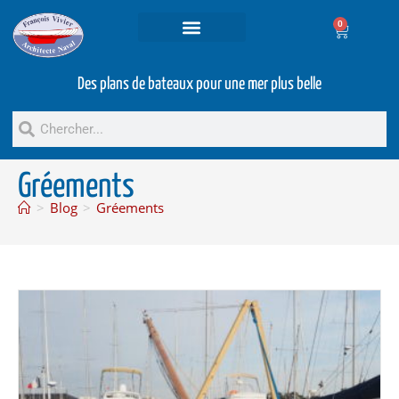
0
Projets et prestations
Bateaux d’occasion
Des plans de bateaux pour une mer plus belle
Gréements
>
Blog
>
Gréements