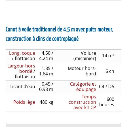
Canot à voile traditionnel de 4.5 m avec puits moteur,
construction à clins de contreplaqué
Long. coque
4.50 /
Voilure
14 m²
/ flottaison
4.24 m
(misainier)
Largeur hors
1.85 /
Moteur hors-
bordé
/
6 ch
1.64 m
bord
flottaison
0.45 /
Catégorie et
Tirant d’eau
C4 / D5
0.98 m
équipage
Temps
600
Poids lège
480 kg
construction
heures
avec kit CP