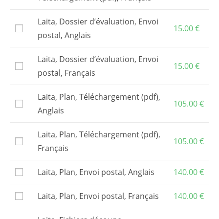
Ce bateau peut être construit à partir du seul
dossier de construction. Pour faciliter la
Laita, Dossier d’évaluation, Envoi
construction, on peut aussi acheter des
15.00
€
tracés vraie grandeur
sur calque polyester,
postal, Anglais
ou un
kit de contreplaqué en découpe
numérique
.
Laita, Dossier d’évaluation, Envoi
15.00
€
Vous pouvez aussi commander des
fichiers
postal, Français
de découpe numérique
et faire découper le
kit par une entreprise de votre choix.
Laita, Plan, Téléchargement (pdf),
Pour commander un
kit
, s’adresser à l’un de
105.00
€
mes
partenaires
,
Grand-Largue
en France.
Anglais
Les frais postaux et la TVA, si elle s’applique,
sont inclus dans les prix affichés.
Laita, Plan, Téléchargement (pdf),
105.00
€
Français
Laita, Plan, Envoi postal, Anglais
140.00
€
Laita, Plan, Envoi postal, Français
140.00
€