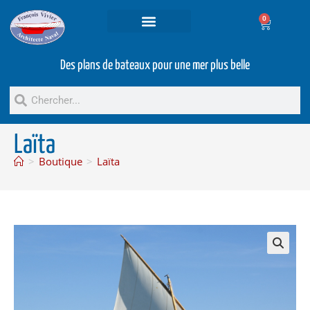
0
Projets et prestations
Bateaux d’occasion
Des plans de bateaux pour une mer plus belle
Laïta
>
Boutique
>
Laïta