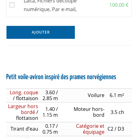
Laita, Fichiers découpe
100.00
€
numérique, Par e-mail,
AJOUTER
Petit voile-aviron inspiré des prames norvégiennes
Long. coque
3.60 /
Voilure
6.1 m²
/ flottaison
2.85 m
Largeur hors
1.40 /
Moteur hors-
bordé
/
3.5 ch
1.15 m
bord
flottaison
0.17 /
Catégorie et
Tirant d’eau
C2 / D3
0.75 m
équipage