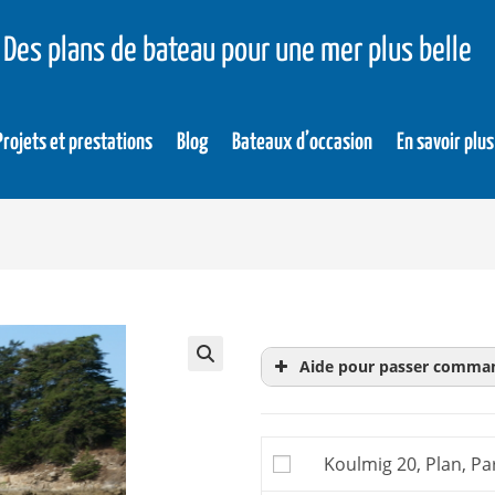
Des plans de bateau pour une mer plus belle
Projets et prestations
Blog
Bateaux d’occasion
En savoir plus
Aide pour passer comma
Le
dossier d’évaluati
achat. Donc inutile d’
Koulmig 20, Plan, Par
Le
dossier de constru