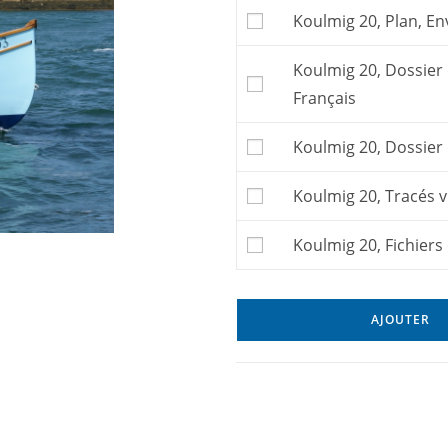
construire le bateau. 
Koulmig 20, Plan, En
Ce bateau ne peut êtr
découpe numérique
o
Koulmig 20, Dossier 
Pour commander les tr
Français
puis revenir à cette p
Pour commander un
Koulmig 20, Dossier 
Koulmig 20, Tracés v
Koulmig 20, Fichier
AJOUTER