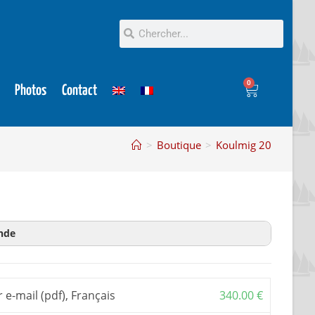
0
Photos
Contact
>
Boutique
>
Koulmig 20
nde
on
est un extrait du plan pour en savoir plus avant
acheter plan et dossier d’évaluation.
 e-mail (pdf), Français
340.00
€
ction
, ou plan, est le document de base pour