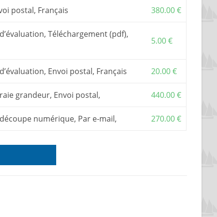
Il inclut une assistance par email ou téléphone.
voi postal, Français
380.00
€
e construit qu’avec
un kit de contreplaqué en
u les
tracés vraie grandeur
.
d’évaluation, Téléchargement (pdf),
acés, ajouter d’abord le plan dans le panier,
5.00
€
age pour ajouter les tracés.
kit
, s’adresser à l’un de mes
partenaires
.
d’évaluation, Envoi postal, Français
20.00
€
raie grandeur, Envoi postal,
440.00
€
s découpe numérique, Par e-mail,
270.00
€