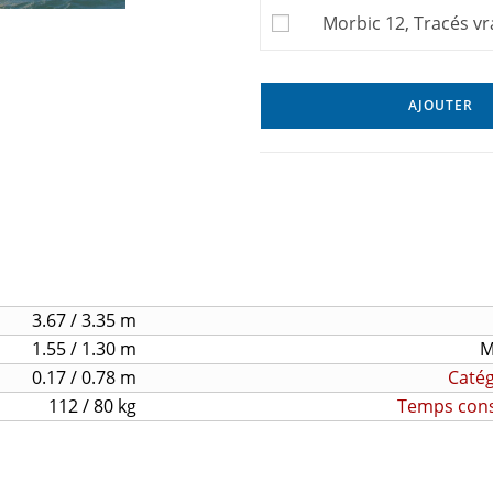
Morbic 12, Tracés vr
AJOUTER
3.67 / 3.35 m
1.55 / 1.30 m
M
0.17 / 0.78 m
Catég
112 / 80 kg
Temps const