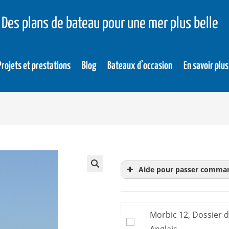
Des plans de bateau pour une mer plus belle
Projets et prestations
Blog
Bateaux d’occasion
En savoir plus
Aide pour passer comma
Le
dossier d’évaluati
achat. Donc inutile d’
Morbic 12, Dossier d
Le plan, ou
dossier de