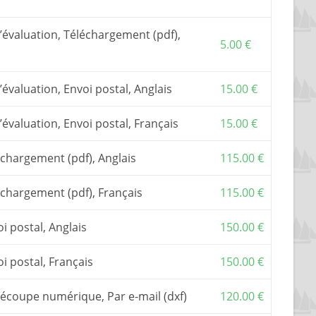
Il inclut une assistance par email ou téléphone.
nstruit à partir du seul dossier de construction.
’évaluation, Téléchargement (pdf),
truction, on peut aussi acheter des
tracés vraie
5.00
€
polyester, ou un
kit de contreplaqué en découpe
commander des
fichiers de découpe numérique
et
’évaluation, Envoi postal, Anglais
15.00
€
par une entreprise de votre choix.
kit
, s’adresser à l’un de mes
partenaires
,
Grand-
’évaluation, Envoi postal, Français
15.00
€
 TVA, si elle s’applique, sont inclus dans les prix
échargement (pdf), Anglais
115.00
€
échargement (pdf), Français
115.00
€
i postal, Anglais
150.00
€
i postal, Français
150.00
€
découpe numérique, Par e-mail (dxf)
120.00
€