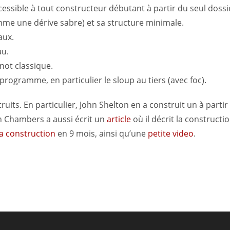
ssible à tout constructeur débutant à partir du seul dossie
mme une dérive sabre) et sa structure minimale.
aux.
au.
anot classique.
rogramme, en particulier le sloup au tiers (avec foc).
uits. En particulier, John Shelton en a construit un à partir
n Chambers a aussi écrit un
article
où il décrit la constructi
sa construction
en 9 mois, ainsi qu’une
petite video
.