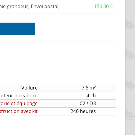
aie grandeur, Envoi postal,
150.00
€
Voilure
7.6 m²
oteur hors-bord
4 ch
orie et équipage
C2 / D3
ruction avec kit
240 heures