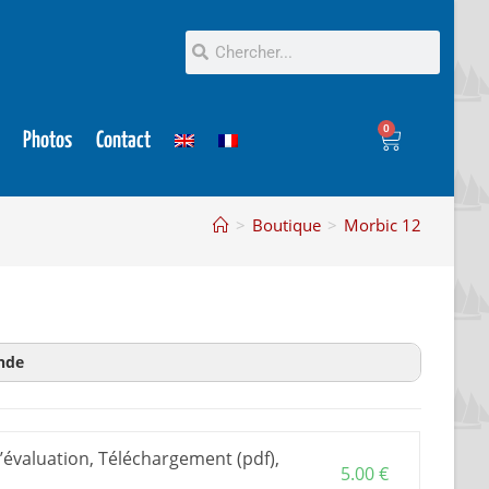
0
Photos
Contact
>
Boutique
>
Morbic 12
nde
on
est un extrait du plan pour en savoir plus avant
acheter plan et dossier d’évaluation.
’évaluation, Téléchargement (pdf),
 construction
, est le document de base pour
5.00
€