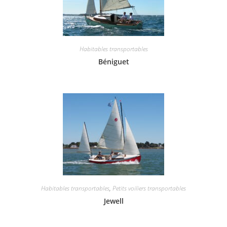
Habitables transportables
Béniguet
Habitables transportables
,
Petits voiliers transportables
Jewell