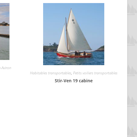
e-Aviron
Habitables transportables
,
Petits voiliers transportables
Stir-Ven 19 cabine