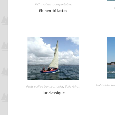
Petits voiliers transportables
Ebihen 16 lattes
Habitables tr
Petits voiliers transportables
,
Voile-Aviron
Ilur classique