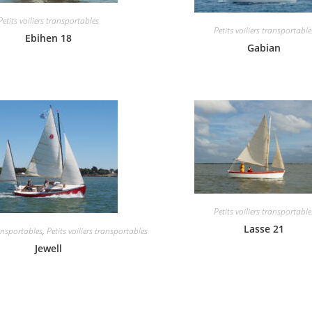
Petits voiliers transportables
Petits voiliers transportable
Ebihen 18
Gabian
Petits voiliers transportable
Lasse 21
ansportables
,
Petits voiliers transportables
Jewell