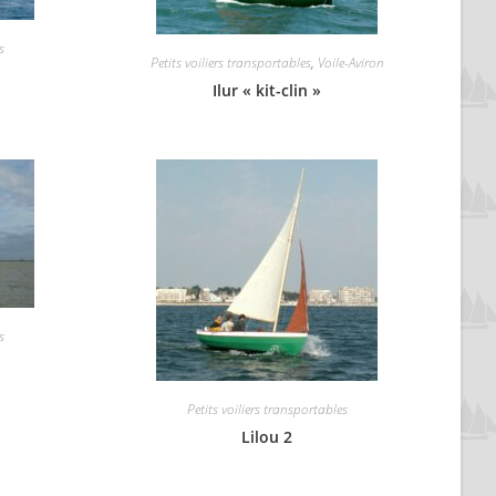
s
Petits voiliers transportables
,
Voile-Aviron
Ilur « kit-clin »
s
Petits voiliers transportables
Lilou 2