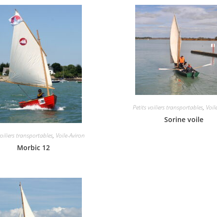
Petits voiliers transportables
,
Voil
Sorine voile
voiliers transportables
,
Voile-Aviron
Morbic 12