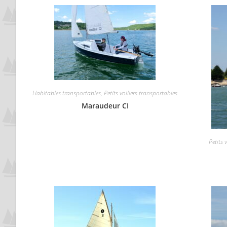
Habitables transportables
,
Petits voiliers transportables
Maraudeur CI
Petits 