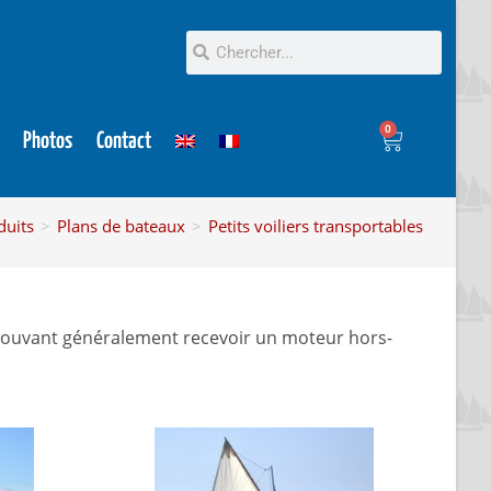
0
Photos
Contact
duits
>
Plans de bateaux
>
Petits voiliers transportables
ée, pouvant généralement recevoir un moteur hors-