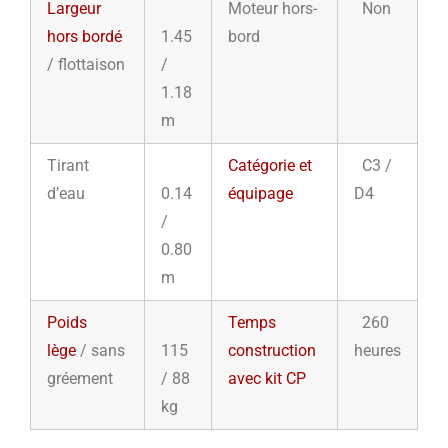
Largeur
Moteur hors-
Non
hors bordé
1.45
bord
/ flottaison
/
1.18
m
Tirant
Catégorie et
C3 /
d’eau
0.14
équipage
D4
/
0.80
m
Poids
Temps
260
lège
/ sans
115
construction
heures
gréement
/ 88
avec kit CP
kg