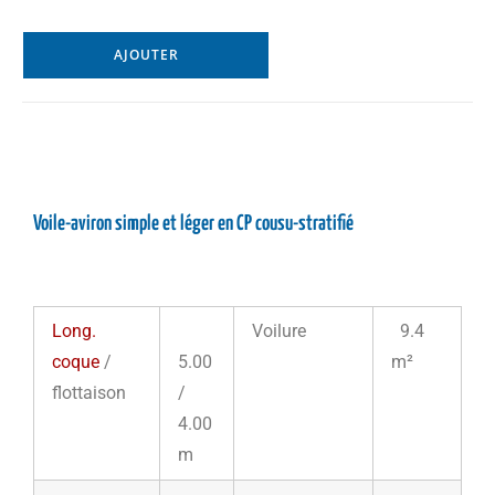
AJOUTER
Voile-aviron simple et léger en CP cousu-stratifié
Long.
Voilure
9.4
coque
/
5.00
m²
flottaison
/
4.00
m