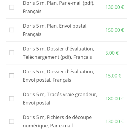
Doris 5 m, Plan, Par e-mail (pdf),
d’acheter plan et dossier d’évaluation.
130.00
€
Français
Le
dossier de construction
, ou plan, est le
document de base pour construire le bateau.
Il inclut une assistance par email ou
Doris 5 m, Plan, Envoi postal,
téléphone.
150.00
€
Français
Les
tracés vraie grandeur
(ou un kit
contreplaqué) sont nécessaires pour
Doris 5 m, Dossier d'évaluation,
construire le bateau..
5.00
€
Téléchargement (pdf), Français
Il est aussi possible d’acheter un
kit
(optionnel) auprès d’un de mes
partenaires
.
Doris 5 m, Dossier d'évaluation,
Vous pouvez aussi commander des
fichiers
15.00
€
de découpe numérique
et faire découper le
Envoi postal, Français
kit par une entreprise de votre choix.
Les frais postaux et la TVA, si elle s’applique,
Doris 5 m, Tracés vraie grandeur,
180.00
€
sont inclus dans les prix affichés.
Envoi postal
Doris 5 m, Fichiers de découpe
130.00
€
numérique, Par e-mail