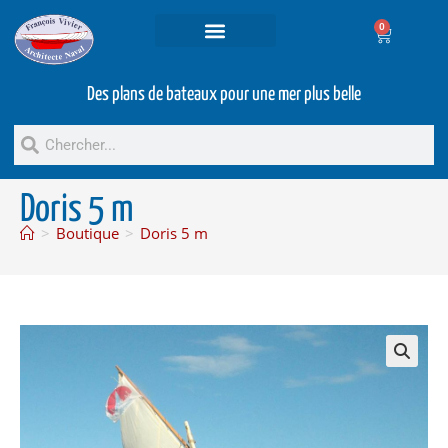
0
Projets et prestations
Bateaux d’occasion
Des plans de bateaux pour une mer plus belle
Doris 5 m
>
Boutique
>
Doris 5 m