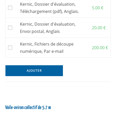
Attention : pour construire ce bateau, il vous
Kernic, Dossier d'évaluation,
faut acquérir
un kit de contreplaqué en
5.00
€
Téléchargement (pdf), Anglais.
découpe numérique
.
Vous pouvez aussi commander des
fichiers
Kernic, Dossier d'évaluation,
de découpe numérique
et faire découper le
20.00
€
kit par une entreprise de votre choix.
Envoi postal, Anglais
Pour commander un
kit
, s’adresser à l’un de
mes
partenaires
.
Kernic, Fichiers de découpe
200.00
€
Les frais postaux et la TVA, si elle s’applique,
numérique, Par e-mail
sont inclus dans les prix affichés.
AJOUTER
Voile-aviron collectif de 5.7 m