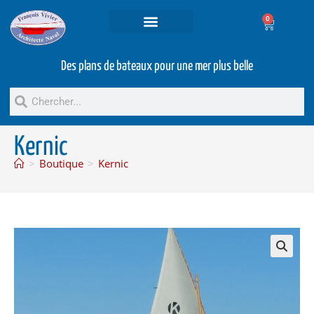
0
Projets et prestations
Bateaux d’occasion
Des plans de bateaux pour une mer plus belle
Kernic
>
Boutique
>
Kernic