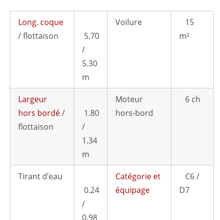
Long. coque
Voilure
15
/ flottaison
5.70
m²
/
5.30
m
Largeur
Moteur
6 ch
hors bordé
/
1.80
hors-bord
flottaison
/
1.34
m
Tirant d’eau
Catégorie et
C6 /
0.24
équipage
D7
/
0.98