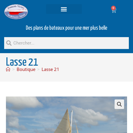
0
Projets et prestations
Bateaux d’occasion
Des plans de bateaux pour une mer plus belle
Lasse 21
>
Boutique
>
Lasse 21