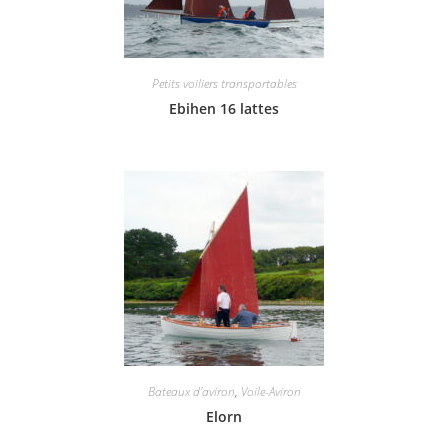
Petits voiliers transportables
Ebihen 16 lattes
Bateaux d'aviron
,
Voile-Aviron
Elorn