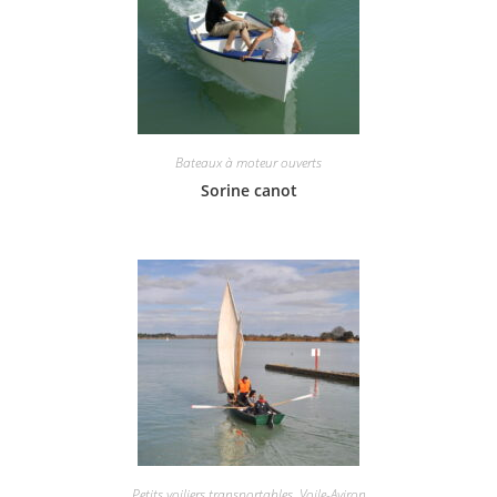
Bateaux à moteur ouverts
Sorine canot
Petits voiliers transportables
,
Voile-Aviron