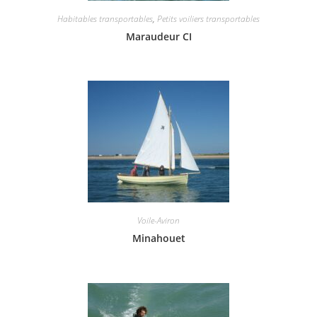
Habitables transportables
,
Petits voiliers transportables
Maraudeur CI
Voile-Aviron
Minahouet