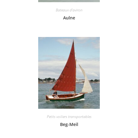
Bateaux d'aviron
Aulne
Petits voiliers transportables
Beg-Meil