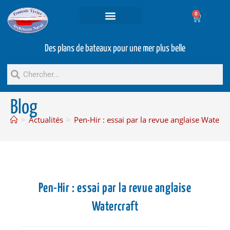
0
Projets et prestations
Bateaux d’occasion
Des plans de bateaux pour une mer plus belle
Blog
>
Actualités
>
Pen-Hir : essai par la revue anglaise Watercr
Pen-Hir : essai par la revue anglaise
Watercraft