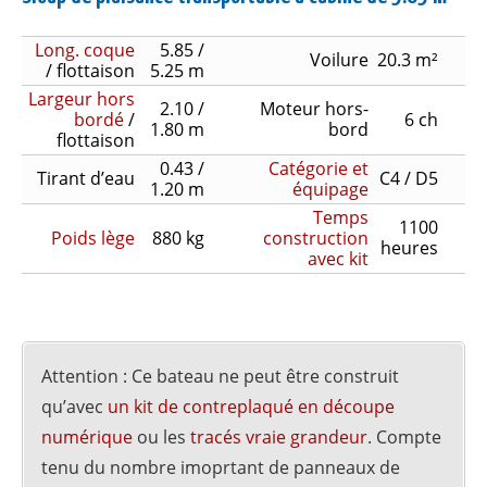
Long. coque
5.85 /
Voilure
20.3 m²
/ flottaison
5.25 m
Largeur hors
2.10 /
Moteur hors-
bordé
/
6 ch
1.80 m
bord
flottaison
0.43 /
Catégorie et
Tirant d’eau
C4 / D5
1.20 m
équipage
Temps
1100
Poids lège
880 kg
construction
heures
avec kit
Attention : Ce bateau ne peut être construit
qu’avec
un kit de contreplaqué en découpe
numérique
ou les
tracés vraie grandeur
. Compte
tenu du nombre imoprtant de panneaux de