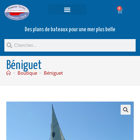
0
Projets et prestations
Bateaux d’occasion
Des plans de bateaux pour une mer plus belle
Béniguet
>
Boutique
>
Béniguet