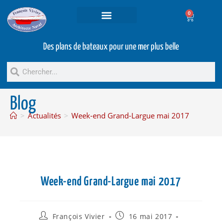
0
Projets et prestations
Bateaux d’occasion
Des plans de bateaux pour une mer plus belle
Blog
>
Actualités
>
Week-end Grand-Largue mai 2017
Week-end Grand-Largue mai 2017
François Vivier
16 mai 2017