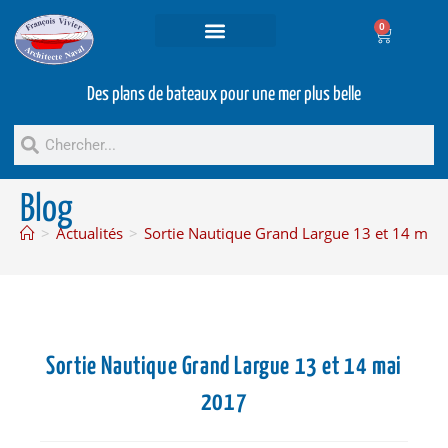
0
Projets et prestations
Bateaux d’occasion
Des plans de bateaux pour une mer plus belle
Blog
>
Actualités
>
Sortie Nautique Grand Largue 13 et 14 mai
Sortie Nautique Grand Largue 13 et 14 mai
2017