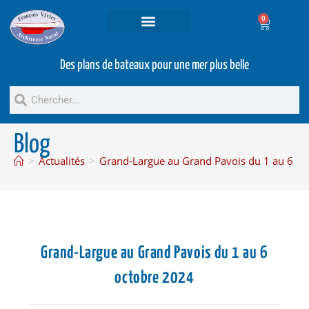
0
Projets et prestations
Bateaux d’occasion
Des plans de bateaux pour une mer plus belle
Blog
>
Actualités
>
Grand-Largue au Grand Pavois du 1 au 6 oc
Grand-Largue au Grand Pavois du 1 au 6
octobre 2024