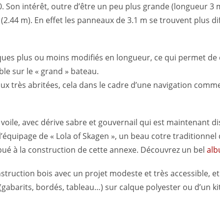
 Son intérêt, outre d’être un peu plus grande (longueur 3 m
44 m). En effet les panneaux de 3.1 m se trouvent plus diff
alques plus ou moins modifiés en longueur, ce qui permet de
le sur le « grand » bateau.
aux très abritées, cela dans le cadre d’une navigation co
n voile, avec dérive sabre et gouvernail qui est maintenant d
’équipage de « Lola of Skagen », un beau cotre traditionnel 
bué à la construction de cette annexe. Découvrez un bel
alb
onstruction bois avec un projet modeste et très accessible, e
(gabarits, bordés, tableau…) sur calque polyester ou d’un kit 