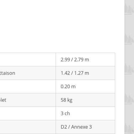
2.99 / 2.79 m
ottaison
1.42 / 1.27 m
0.20 m
let
58 kg
3 ch
D2 / Annexe 3