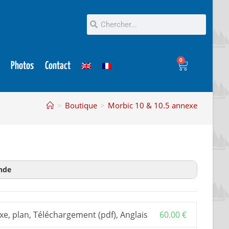
0
Photos
Contact
>
Boutique
>
Morbic 10 & 10.5 annexe
nde
on
est un extrait du plan pour en savoir plus avant
acheter plan et dossier d’évaluation.
e, plan, Téléchargement (pdf), Anglais
60.00
€
n porte sur toutes les versions, Morbic 8 et