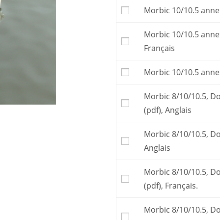
10/10.5.
Morbic 10/10.5 annex
Le
dossier de constru
construire le bateau. 
Morbic 10/10.5 annex
Le dossier de plan es
Français
Les
tracés vraie gran
Il est aussi possible 
Morbic 10/10.5 annex
partenaires
.
Les frais postaux et la
Morbic 8/10/10.5, D
affichés.
(pdf), Anglais
Morbic 8/10/10.5, Do
Anglais
Morbic 8/10/10.5, D
(pdf), Français.
Morbic 8/10/10.5, Do