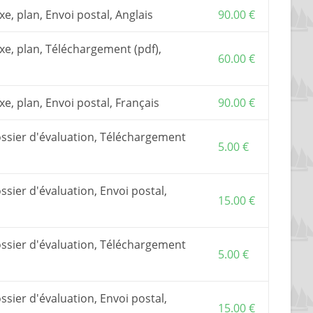
e, plan, Envoi postal, Anglais
90.00
€
ction
, ou plan, est le document de base pour
Il inclut une assistance par email ou téléphone.
e, plan, Téléchargement (pdf),
t commun au Morbic 10 et Morbic 10.5.
60.00
€
deur
sont optionnels.
d’acheter un
kit
(optionnel) auprès d’un de mes
e, plan, Envoi postal, Français
90.00
€
 TVA, si elle s’applique, sont inclus dans les prix
ossier d'évaluation, Téléchargement
5.00
€
ssier d'évaluation, Envoi postal,
15.00
€
ossier d'évaluation, Téléchargement
5.00
€
ssier d'évaluation, Envoi postal,
15.00
€