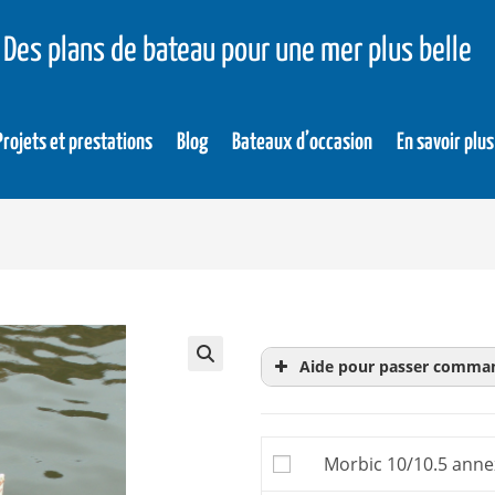
Des plans de bateau pour une mer plus belle
Projets et prestations
Blog
Bateaux d’occasion
En savoir plus
Aide pour passer comma
Le
dossier d’évaluati
achat. Donc inutile d’
Morbic 10/10.5 annex
Le dossier d’évaluatio