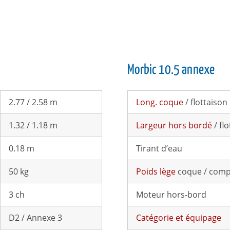
Morbic 10.5 annexe
2.77 / 2.58 m
Long. coque
/ flottaison
1.32 / 1.18 m
Largeur hors bordé
/ fl
0.18 m
Tirant d’eau
50 kg
Poids lège
coque / comp
3 ch
Moteur hors-bord
D2 / Annexe 3
Catégorie et équipage