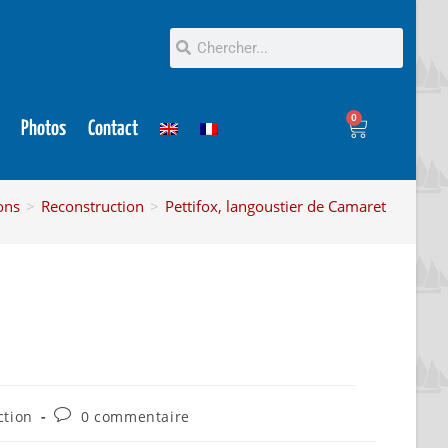
0
Photos
Contact
ions
>
Reconstruction
>
Pettifox, langoustier de Camaret
ction
0 commentaire