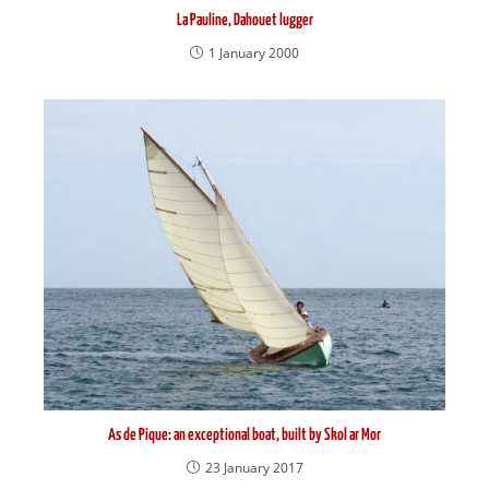
La Pauline, Dahouet lugger
1 January 2000
As de Pique: an exceptional boat, built by Skol ar Mor
23 January 2017