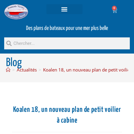
0
Projets et prestations
Bateaux d’occasion
Des plans de bateaux pour une mer plus belle
Blog
>
Actualités
>
Koalen 18, un nouveau plan de petit voilier 
Koalen 18, un nouveau plan de petit voilier
à cabine