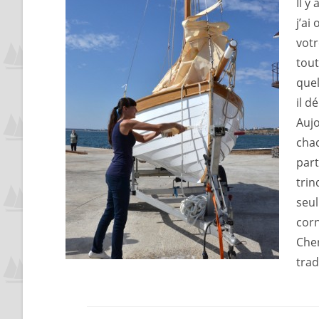
Il y
j’ai
votr
tout
quel
il d
Aujo
chac
part
trin
seul
corn
Cher
trad