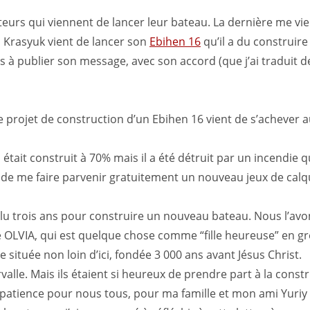
teurs qui viennent de lancer leur bateau. La dernière me vie
a Krasyuk vient de lancer son
Ebihen 16
qu’il a du construire
as à publier son message, avec son accord (que j’ai traduit d
e projet de construction d’un Ebihen 16 vient de s’achever 
était construit à 70% mais il a été détruit par un incendie q
sse de me faire parvenir gratuitement un nouveau jeux de calq
allu trois ans pour construire un nouveau bateau. Nous l’avon
é OLVIA, qui est quelque chose comme “fille heureuse” en g
 située non loin d’ici, fondée 3 000 ans avant Jésus Christ.
valle. Mais ils étaient si heureux de prendre part à la constr
 patience pour nous tous, pour ma famille et mon ami Yuri