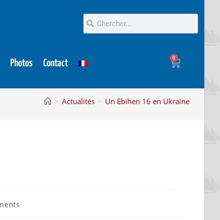
0
Photos
Contact
>
Actualités
>
Un Ebihen 16 en Ukraine
ments