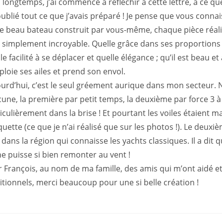
 a longtemps, j’ai commencé à réfléchir à cette lettre, à ce q
 oublié tout ce que j’avais préparé ! Je pense que vous conn
e beau bateau construit par vous-même, chaque pièce réalisée 
 simplement incroyable. Quelle grâce dans ses proportions ;
le facilité à se déplacer et quelle élégance ; qu’il est beau e
éploie ses ailes et prend son envol.
urd’hui, c’est le seul gréement aurique dans mon secteur. 
une, la première par petit temps, la deuxième par force 3 à
iculièrement dans la brise ! Et pourtant les voiles étaient mal
quette (ce que je n’ai réalisé que sur les photos !). Le deuxiè
 dans la région qui connaisse les yachts classiques. Il a dit 
e puisse si bien remonter au vent !
 François, au nom de ma famille, des amis qui m’ont aidé e
itionnels, merci beaucoup pour une si belle création !