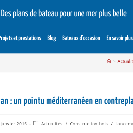
Des plans de bateau pour une mer plus belle
Projets et prestations
Blog
Bateaux d’occasion
En savoir plus
>
Actuali
ian : un pointu méditerranéen en contrepl
 janvier 2016
Actualités
/
Construction bois
/
Lancem