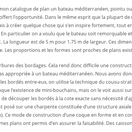
à mon catalogue de plan un bateau méditerranéen, pointu o
 offert l’opportunité. Dans le même esprit que la plupart de 
ais à créer quelque chose qui s’en inspire fortement, tout e
 En particulier on a voulu que le bateau soit remorquable et f
rt. La longueur est de 5 m pour 1.75 m de largeur. Ces dime
te. Les proportions et les formes sont proches de plans exis
ures des bordages. Cela rend donc difficile une construction
 pas appropriée à un bateau méditerranéen. Nous avons don
les bordés entre-eux, on utilise la technique du cousu-stra
que l’existence de mini-bouchains, mais on le voit aussi s
de découper les bordés à la cote exacte sans nécessité d’ajus
st posé sur une charpente constituée d’une structure axiale
). Ce mode de construction d’une coque en forme et en con
mes plans ont permis d’en assurer la faisabilité. Des caisson