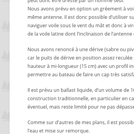
peut donc être dressé par un homme seul.
Nous avons prévu en option un gréement à voile
même antenne. Il est donc possible d’utiliser s
naviguer voile sous le vent du mât et donc à vi
de la voile latine dont l’inclinaison de l’antenne 
Nous avons renoncé à une dérive (sabre ou pivo
car le puits de dérive en position assez reculé
hauteur à mi-longueur (15 cm) avec un profil inc
permettre au bateau de faire un cap très satisf
Il est prévu un ballast liquide, d’un volume d
construction traditionnelle, en particulier en ca
éventuel, mais reste limité pour ne pas dépass
Comme sur d’autres de mes plans, il est possibl
l’eau et mise sur remorque.