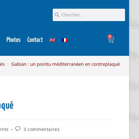
0
Photos
Contact
tés
>
Gabian : un pointu méditerranéen en contreplaqué
aqué
ents
3 commentaires