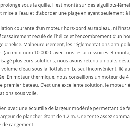
prolonge sous la quille. Il est monté sur des aiguillots-féme
nt mise à l’eau et d’aborder une plage en ayant seulement à 
llation courante d’un moteur hors-bord au tableau, ni l’inst
nécessairement reculé de l’hélice et l’encombrement d’un ho
ge d’hélice. Malheureusement, les réglementations anti-poll
l (au minimum 10 000 € avec tous les accessoires et montage)
sagé plusieurs solutions, nous avons retenu un puits désax
 volume d’eau sous la flottaison. Le seul inconvénient, lié a
. En moteur thermique, nous conseillons un moteur de 4 ch 
e premier bateau. C’est une excellente solution, le moteur é
ations sous voile.
 avec une écoutille de largeur modérée permettant de ferm
 largeur de plancher étant de 1.2 m. Une tente assez sommai
fre de rangement.