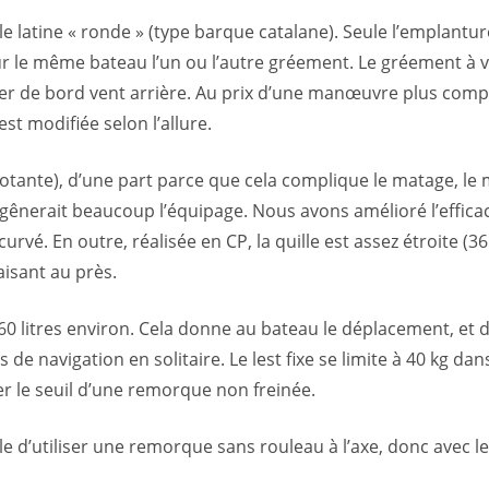
 latine « ronde » (type barque catalane). Seule l’emplantur
ur le même bateau l’un ou l’autre gréement. Le gréement à vo
rer de bord vent arrière. Au prix d’une manœuvre plus compl
est modifiée selon l’allure.
tante), d’une part parce que cela complique le matage, le m
e gênerait beaucoup l’équipage. Nous avons amélioré l’efficac
urvé. En outre, réalisée en CP, la quille est assez étroite (3
aisant au près.
e 160 litres environ. Cela donne au bateau le déplacement, e
s de navigation en solitaire. Le lest fixe se limite à 40 kg da
er le seuil d’une remorque non freinée.
e d’utiliser une remorque sans rouleau à l’axe, donc avec le