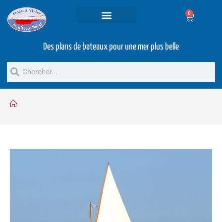
0
Projets et prestations
Bateaux d’occasion
Des plans de bateaux pour une mer plus belle