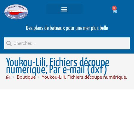
0
Projets et prestations
Bateaux d’occasion
Des plans de bateaux pour une mer plus belle
Youkou-Lili, Fichiers découpe
numérique, Par e-mail (dxf)
>
Boutique
>
Youkou-Lili, Fichiers découpe numérique, Par