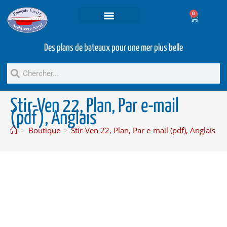
0
Projets et prestations
Bateaux d’occasion
Des plans de bateaux pour une mer plus belle
Stir-Ven 22, Plan, Par e-mail
(pdf), Anglais
>
Boutique
>
Stir-Ven 22, Plan, Par e-mail (pdf), Anglais