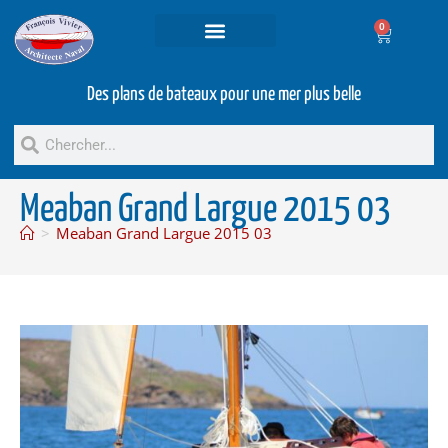
0
Projets et prestations
Bateaux d’occasion
Des plans de bateaux pour une mer plus belle
Meaban Grand Largue 2015 03
>
Meaban Grand Largue 2015 03