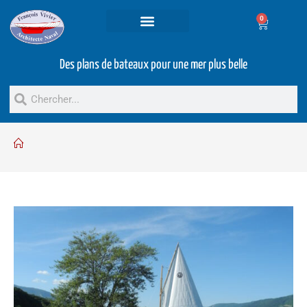
0
Projets et prestations
Bateaux d’occasion
Des plans de bateaux pour une mer plus belle