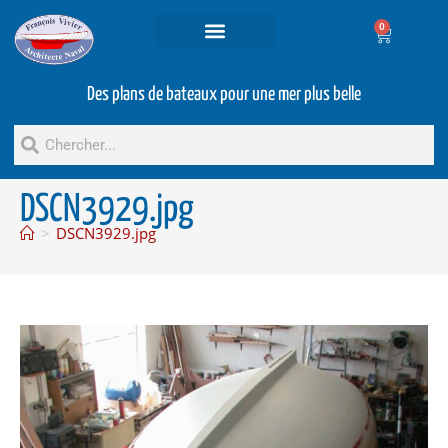
0
Projets et prestations
Bateaux d’occasion
Des plans de bateaux pour une mer plus belle
DSCN3929.jpg
>
DSCN3929.jpg