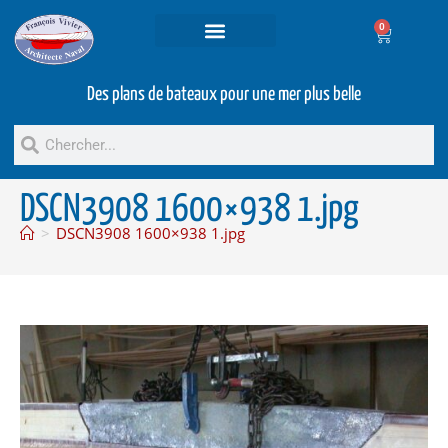
0
Projets et prestations
Bateaux d’occasion
Des plans de bateaux pour une mer plus belle
DSCN3908 1600×938 1.jpg
>
DSCN3908 1600×938 1.jpg