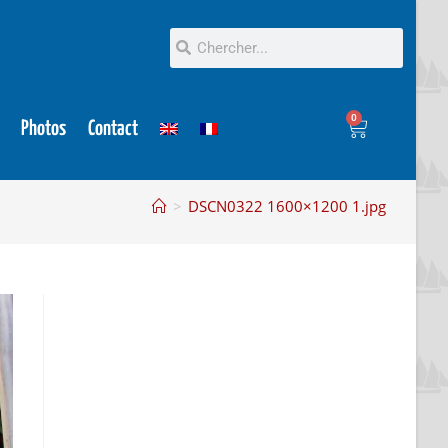
0
Photos
Contact
>
DSCN0322 1600×1200 1.jpg