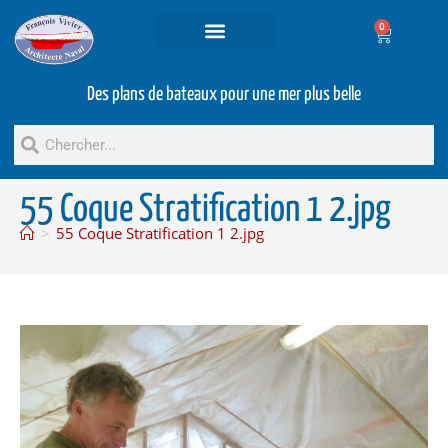
0
Projets et prestations
Bateaux d’occasion
Des plans de bateaux pour une mer plus belle
55 Coque Stratification 1 2.jpg
>
55 Coque Stratification 1 2.jpg