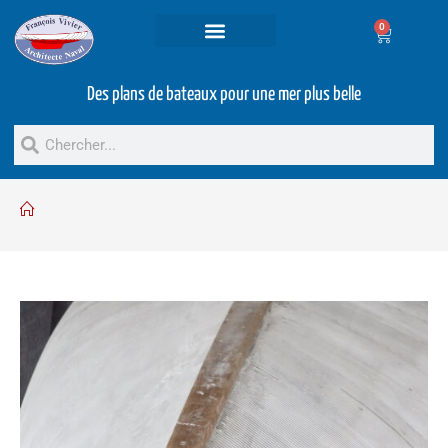
0
Projets et prestations
Bateaux d’occasion
Des plans de bateaux pour une mer plus belle