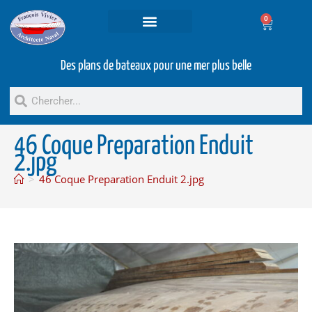
0
Projets et prestations
Bateaux d’occasion
Des plans de bateaux pour une mer plus belle
46 Coque Preparation Enduit
2.jpg
>
46 Coque Preparation Enduit 2.jpg