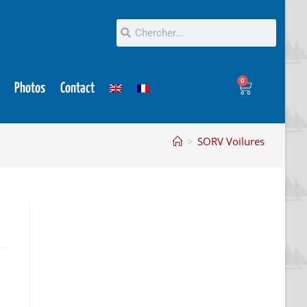
0
Photos
Contact
>
SORV Voilures