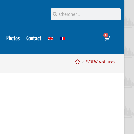
0
Photos
Contact
>
SORV Voilures