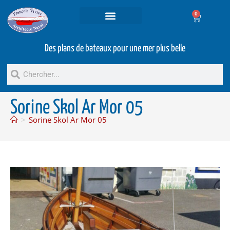
0
Projets et prestations
Bateaux d’occasion
Des plans de bateaux pour une mer plus belle
Sorine Skol Ar Mor 05
>
Sorine Skol Ar Mor 05