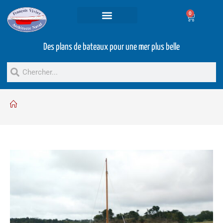
0
Projets et prestations
Bateaux d’occasion
Des plans de bateaux pour une mer plus belle