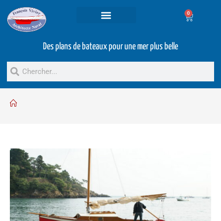
0
Projets et prestations
Bateaux d’occasion
Des plans de bateaux pour une mer plus belle