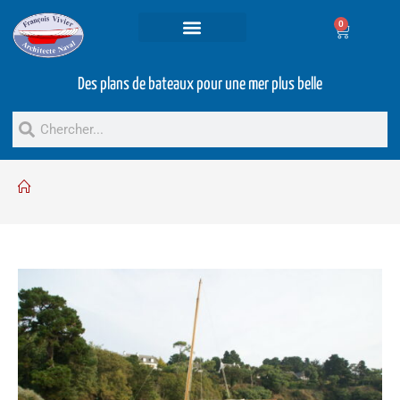
0
Projets et prestations
Bateaux d’occasion
Des plans de bateaux pour une mer plus belle