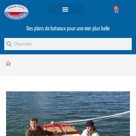
0
Projets et prestations
Bateaux d’occasion
Des plans de bateaux pour une mer plus belle