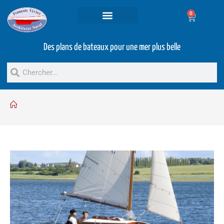
0
Projets et prestations
Bateaux d’occasion
Des plans de bateaux pour une mer plus belle