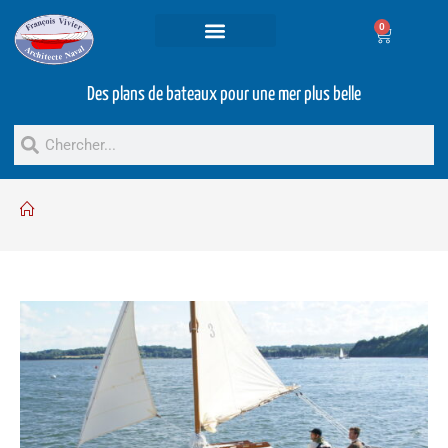
0
Projets et prestations
Bateaux d’occasion
Des plans de bateaux pour une mer plus belle