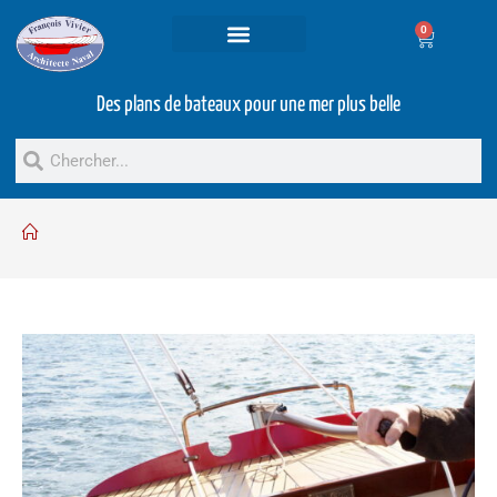
0
Projets et prestations
Bateaux d’occasion
Des plans de bateaux pour une mer plus belle