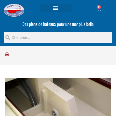
0
Projets et prestations
Bateaux d’occasion
Des plans de bateaux pour une mer plus belle